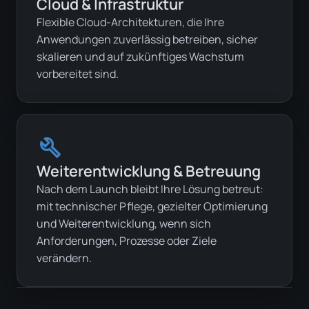
Cloud & Infrastruktur
Flexible Cloud-Architekturen, die Ihre
Anwendungen zuverlässig betreiben, sicher
skalieren und auf zukünftiges Wachstum
vorbereitet sind.
build
Weiterentwicklung & Betreuung
Nach dem Launch bleibt Ihre Lösung betreut:
mit technischer Pflege, gezielter Optimierung
und Weiterentwicklung, wenn sich
Anforderungen, Prozesse oder Ziele
verändern.