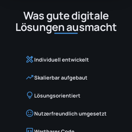
Was gute digitale
Lösungen ausmacht
design_services
Individuell entwickelt
trending_up
Skalierbar aufgebaut
lightbulb
Lösungsorientiert
sentiment_satisfied
Nutzerfreundlich umgesetzt
code_blocks
Wartbarer Code