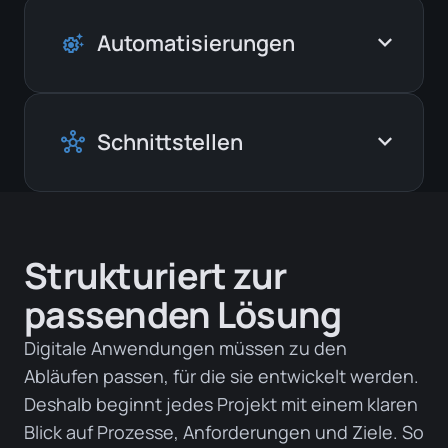
Alltag.
Zentrale Zugänge für Kunden, Mitarbeitende
expand_more
Automatisierungen
settings_suggest
oder Partner. Informationen, Aufgaben und
Kommunikation laufen an einem Ort
zusammen.
Wiederkehrende Aufgaben werden zuverlässig
expand_more
Schnittstellen
hub
im Hintergrund ausgeführt. Das reduziert
manuelle Arbeit und vermeidet unnötige
Fehlerquellen.
Bestehende Systeme werden sinnvoll
miteinander verbunden, damit Daten nicht
Strukturiert zur
mehrfach gepflegt oder manuell übertragen
passenden Lösung
werden müssen.
Digitale Anwendungen müssen zu den
Abläufen passen, für die sie entwickelt werden.
Deshalb beginnt jedes Projekt mit einem klaren
Blick auf Prozesse, Anforderungen und Ziele. So